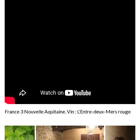
France 3 Nouvelle Aquitaine. Vin : L’Entre-deux-Mers rouge